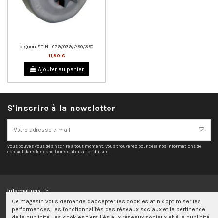
pignon STIHL 029/039/290/390
11,90 €
Ajouter au panier
S'inscrire à la newsletter
Vous pouvez vous désinscrire à tout moment. Vous trouverez pour cela nos informations de
contact dans les conditions d'utilisation du site.
Informations
Ce magasin vous demande d'accepter les cookies afin d'optimiser les
performances, les fonctionnalités des réseaux sociaux et la pertinence
Mon compte
de la publicité. Les cookies tiers liés aux réseaux sociaux et à la publicité