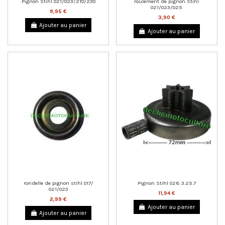
Pignon Stihl 021/023/210/230
roulement de pignon Stihl
021/023/025
9,95 €
3,90 €
Ajouter au panier
Ajouter au panier
rondelle de pignon stihl 017/
Pignon Stihl 028 3.25.7
021/023
11,94 €
2,99 €
Ajouter au panier
Ajouter au panier