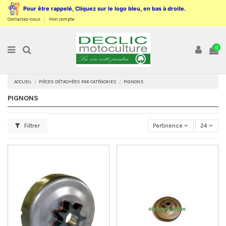
Pour être rappelé, Cliquez sur le logo bleu, en bas à droite.
Contactez-nous
Mon compte
0
ACCUEIL
PIÈCES DÉTACHÉES PAR CATÉGORIES
PIGNONS
PIGNONS
Filtrer
Pertinence
24