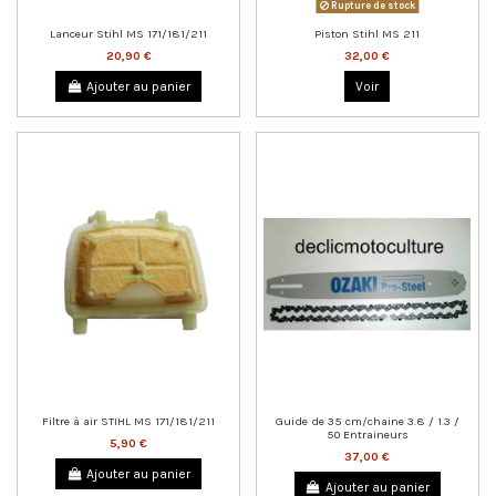
Rupture de stock
Lanceur Stihl MS 171/181/211
Piston Stihl MS 211
20,90 €
32,00 €
Ajouter au panier
Voir
Filtre à air STIHL MS 171/181/211
Guide de 35 cm/chaine 3.8 / 1.3 /
50 Entraineurs
5,90 €
37,00 €
Ajouter au panier
Ajouter au panier