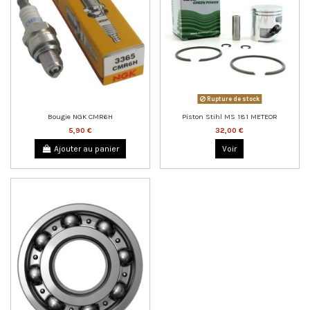
Rupture de stock
Bougie NGK CMR6H
Piston Stihl MS 181 METEOR
5,90 €
32,00 €
Ajouter au panier
Voir