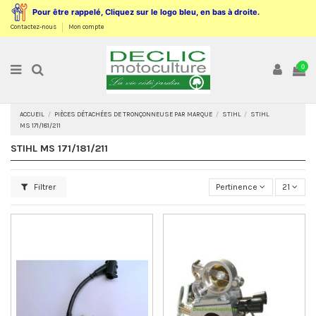
Pour être rappelé, Cliquez sur le logo bleu, en bas à droite.
Contactez-nous
Mon compte
0
ACCUEIL
PIÈCES DÉTACHÉES DE TRONÇONNEUSE PAR MARQUE
STIHL
STIHL
MS 171/181/211
STIHL MS 171/181/211
Filtrer
Pertinence
21