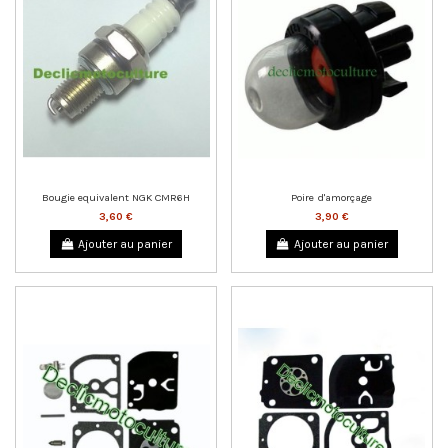
Bougie equivalent NGK CMR6H
Poire d'amorçage
3,60 €
3,90 €
Ajouter au panier
Ajouter au panier