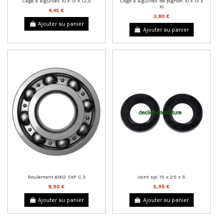
Cage à aiguilles 10 x 13 x 12,5
Cage à aiguilles de pignon 10 x 13 x
10
4,45 €
3,80 €
Ajouter au panier
Ajouter au panier
Roulement 6002 SKF C 3
Joint spi 15 x 25 x 5
8,90 €
5,95 €
Ajouter au panier
Ajouter au panier