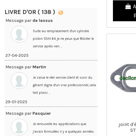
A
LIVRE D'OR ( 138 )
Message par
de lassus
Suite au remplacement d'un cylindre
piston Stihl 64, je ne peux que féliciter le
service après-ven ...
27-04-2025
Message par
Martin
Je salue le réel service client et suivi du
gérant digne d'un vrai professionnel, cela
fait plaisi ...
29-01-2025
Message par
Pasquier
joint d
Je renouvelle les appréciations que
ST
j’avais formulées il y a quelques années.