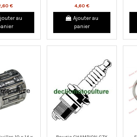
2,60 €
4,60 €
jouter au
Ajouter au
panier
panier
uilles 10 x 14 x
Bougie CHAMPION C7Y
S