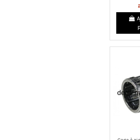
A
Cage à aig