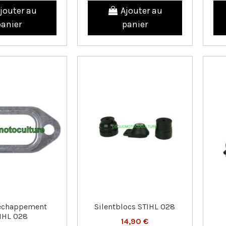
jouter au
Ajouter au
panier
panier
'échappement
Silentblocs STIHL 028
IHL 028
14,90 €