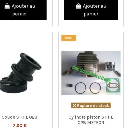
Ajouter au
Ajouter au
panier
panier
Promo !
Rupture de stock
Coude STIHL 028
Cylindre piston STIHL
028 METEOR
7,90 €