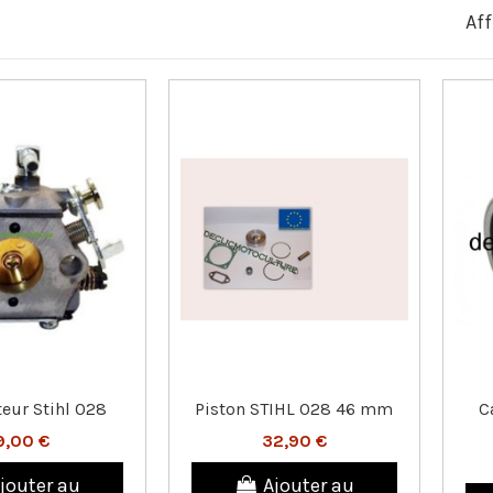
Aff
eur Stihl 028
Piston STIHL 028 46 mm
C
9,00 €
32,90 €
jouter au
Ajouter au