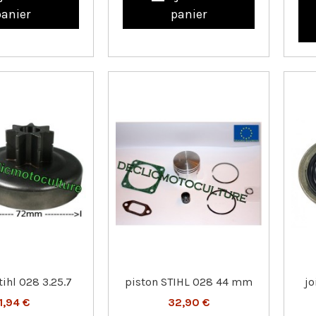
panier
panier
ihl 028 3.25.7
piston STIHL 028 44 mm
jo
11,94 €
32,90 €