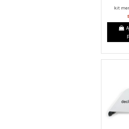
kit me
A