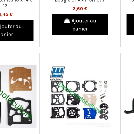
13
3,60 €
4,45 €
Ajouter au
jouter au
panier
panier