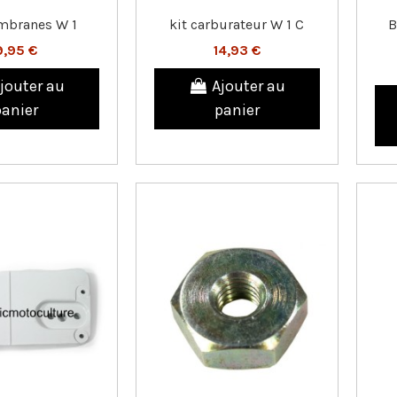
mbranes W 1
kit carburateur W 1 C
B
9,95 €
14,93 €
jouter au
Ajouter au
panier
panier