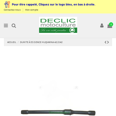
Pour être rappelé, Cliquez sur le logo bleu, en bas à droite.
Contactez-nous
Mon compte
0
ACCUEIL
DURITE À ESSENCE HUQVARNA 42/242