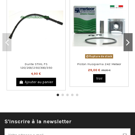
Rupture de stock
Durite STIHL FS
Piston Husqvarna 242 Meteor
120/200/250/300/350
29,00 €
39,00 €
4,90 €
Voir
Ajouter au panier
S'inscrire à la newsletter