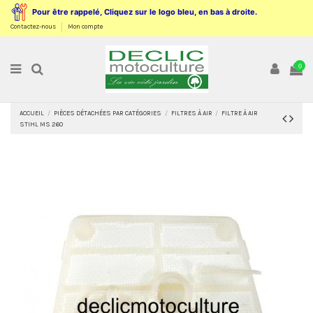
Pour être rappelé, Cliquez sur le logo bleu, en bas à droite.
Contactez-nous
Mon compte
0
ACCUEIL
PIÈCES DÉTACHÉES PAR CATÉGORIES
FILTRES À AIR
FILTRE À AIR
STIHL MS 260