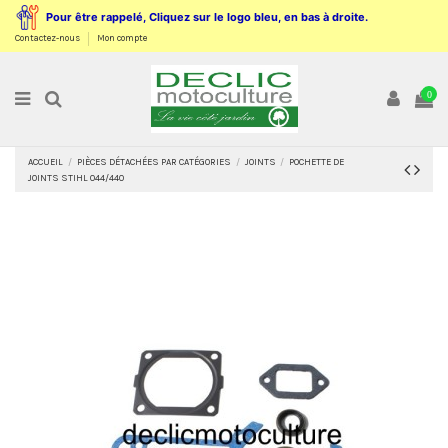
Pour être rappelé, Cliquez sur le logo bleu, en bas à droite.
Contactez-nous
Mon compte
0
ACCUEIL
PIÈCES DÉTACHÉES PAR CATÉGORIES
JOINTS
POCHETTE DE
JOINTS STIHL 044/440