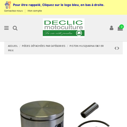
Pour être rappelé, Cliquez sur le logo bleu, en bas à droite.
Contactez-nous
Mon compte
0
ACCUEIL
PIÈCES DÉTACHÉES PAR CATÉGORIES
PISTON HUSQVARNA 136 1 ER
PRIX